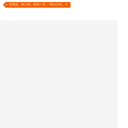
包吃住、单人间、周休一天、飞机4小时、人