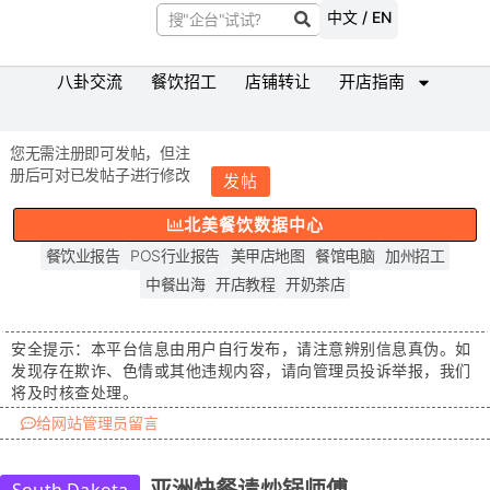
中文 / EN
八卦交流
餐饮招工
店铺转让
开店指南
您无需注册即可发帖，但注
册后可对已发帖子进行修改
发帖
北美餐饮数据中心
餐饮业报告
POS行业报告
美甲店地图
餐馆电脑
加州招工
中餐出海
开店教程
开奶茶店
安全提示：
本平台信息由用户自行发布，请注意辨别信息真伪。如
发现存在
欺诈、色情或其他违规内容
，请向管理员投诉举报，我们
将及时核查处理。
给网站管理员留言