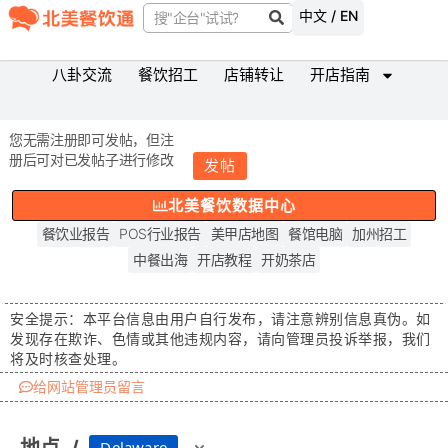
中文 / EN
八卦交流
餐饮招工
店铺转让
开店指南
您无需注册即可发帖，但注
册后可对已发帖子进行修改
发帖
北美餐饮数据中心
餐饮业报告
POS行业报告
美甲店地图
餐馆电脑
加州招工
中餐出海
开店教程
开奶茶店
安全提示：
本平台信息由用户自行发布，请注意辨别信息真伪。如
发现存在
欺诈、色情或其他违规内容
，请向管理员投诉举报，我们
将及时核查处理。
给网站管理员留言
Delaware