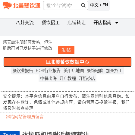
中文 / EN
八卦交流
餐饮招工
店铺转让
开店指南
您无需注册即可发帖，但注
册后可对已发帖子进行修改
发帖
北美餐饮数据中心
餐饮业报告
POS行业报告
美甲店地图
餐馆电脑
加州招工
中餐出海
开店教程
开奶茶店
安全提示：
本平台信息由用户自行发布，请注意辨别信息真伪。如
发现存在
欺诈、色情或其他违规内容
，请向管理员投诉举报，我们
将及时核查处理。
给网站管理员留言