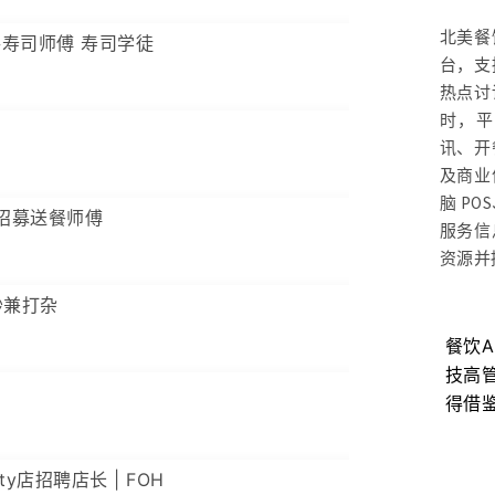
北美餐
手寿司师傅 寿司学徒
台，支
热点讨
时，平
讯、开
及商业
脑 P
招募送餐师傅
服务信
资源并
炒兼打杂
市场远未
美国餐厅为什么越来越难招洗碗工？餐
餐饮
饮业正在面对新挑战
技高
得借
City店招聘店长 | FOH