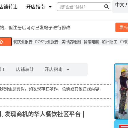
中文 /
店铺转让
开店指南
发
帖，但注
册后可对已发帖子进行修改
心
餐饮业报告
POS行业报告
美甲店地图
餐馆电脑
加州招工
中餐
招工
店铺转让
开店指南
辨别信息真伪。如发现存在
欺诈、色情或其他违规内容
，
利, 发现商机的华人餐饮社区平台 |