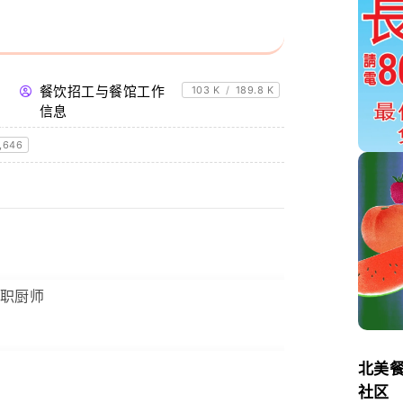
餐饮招工与餐馆工作
103 K
/
189.8 K
信息
,646
或兼职厨师
北美
社区