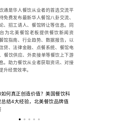
饮通是华人餐饮从业者的首选交流平
持免费发布最新华人餐馆八卦交流、
论、招工请人、餐馆转让等信息。同
台为北美餐馆老板提供餐饮新闻资
餐馆指南、行业趋势、数据报告，以
信贷、法律金融、点餐系统、餐馆电
OS、餐饮供应、外卖接单等餐饮上下游
息。助力餐饮从业者获取资讯、对接
提升经营效率。
AI如何真正创造价值？美国餐饮科
北美餐厅支付系统：为
管总结4大经验，北美餐饮品牌值
为新的竞争优势
鉴