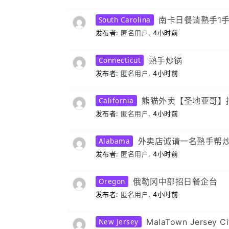
South Carolina
南卡日餐请熟手1
发布者:
匿名用户
, 4小时前
Connecticut
熟手炒锅
发布者:
匿名用户
, 4小时前
California
熊猫外卖【圣地亚哥】
发布者:
匿名用户
, 4小时前
Alabama
外卖店诚请一名熟手帮
发布者:
匿名用户
, 4小时前
成本6年上涨36%，为什
贡茶德州再开50店：美国奶茶
来越难赚钱？
饱和，增量机会正在向德州转移
Oregon
俄勒冈中部招日餐企台
发布者:
匿名用户
, 4小时前
New Jersey
MalaTown Jersey 