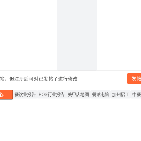
发
帖，但注
册后可对已发帖子进行修改
心
餐饮业报告
POS行业报告
美甲店地图
餐馆电脑
加州招工
中餐