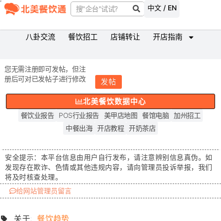
中文 / EN
八卦交流
餐饮招工
店铺转让
开店指南
您无需注册即可发帖，但注
册后可对已发帖子进行修改
发帖
北美餐饮数据中心
餐饮业报告
POS行业报告
美甲店地图
餐馆电脑
加州招工
中餐出海
开店教程
开奶茶店
安全提示：
本平台信息由用户自行发布，请注意辨别信息真伪。如
发现存在
欺诈、色情或其他违规内容
，请向管理员投诉举报，我们
将及时核查处理。
给网站管理员留言
关于:
餐饮趋势