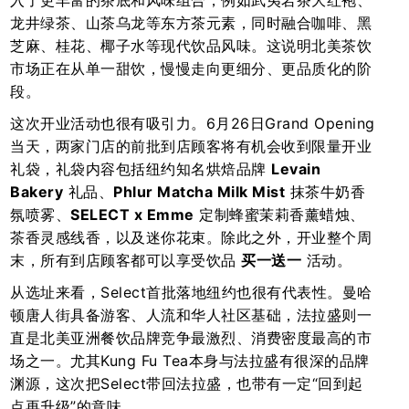
入了更丰富的茶底和风味组合，例如武夷岩茶大红袍、
龙井绿茶、山茶乌龙等东方茶元素，同时融合咖啡、黑
芝麻、桂花、椰子水等现代饮品风味。这说明北美茶饮
市场正在从单一甜饮，慢慢走向更细分、更品质化的阶
段。
这次开业活动也很有吸引力。6月26日Grand Opening
当天，两家门店的前批到店顾客将有机会收到限量开业
礼袋，礼袋内容包括纽约知名烘焙品牌
Levain
Bakery
礼品、
Phlur Matcha Milk Mist
抹茶牛奶香
氛喷雾、
SELECT x Emme
定制蜂蜜茉莉香薰蜡烛、
茶香灵感线香，以及迷你花束。除此之外，开业整个周
末，所有到店顾客都可以享受饮品
买一送一
活动。
从选址来看，Select首批落地纽约也很有代表性。曼哈
顿唐人街具备游客、人流和华人社区基础，法拉盛则一
直是北美亚洲餐饮品牌竞争最激烈、消费密度最高的市
场之一。尤其Kung Fu Tea本身与法拉盛有很深的品牌
渊源，这次把Select带回法拉盛，也带有一定“回到起
点再升级”的意味。