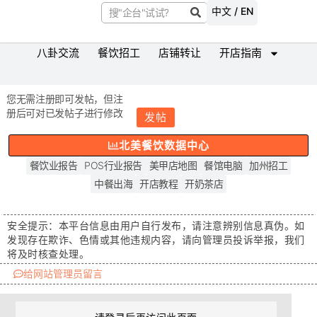
中文 / EN
八卦交流
餐饮招工
店铺转让
开店指南
您无需注册即可发帖，但注
册后可对已发帖子进行修改
发帖
北美餐饮数据中心
餐饮业报告
POS行业报告
美甲店地图
餐馆电脑
加州招工
中餐出海
开店教程
开奶茶店
安全提示：
本平台信息由用户自行发布，请注意辨别信息真伪。如
发现存在
欺诈、色情或其他违规内容
，请向管理员投诉举报，我们
将及时核查处理。
给网站管理员留言