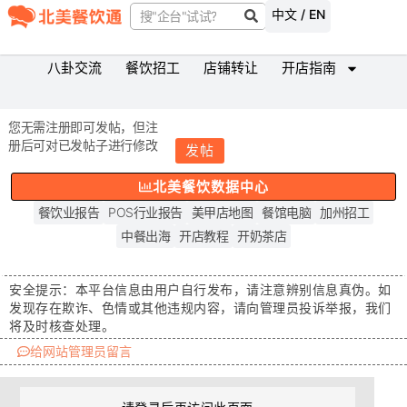
中文 / EN
八卦交流
餐饮招工
店铺转让
开店指南
您无需注册即可发帖，但注
册后可对已发帖子进行修改
发帖
北美餐饮数据中心
餐饮业报告
POS行业报告
美甲店地图
餐馆电脑
加州招工
中餐出海
开店教程
开奶茶店
安全提示：
本平台信息由用户自行发布，请注意辨别信息真伪。如
发现存在
欺诈、色情或其他违规内容
，请向管理员投诉举报，我们
将及时核查处理。
给网站管理员留言