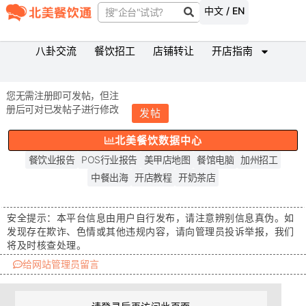
中文 / EN
八卦交流
餐饮招工
店铺转让
开店指南
您无需注册即可发帖，但注
册后可对已发帖子进行修改
发帖
北美餐饮数据中心
餐饮业报告
POS行业报告
美甲店地图
餐馆电脑
加州招工
中餐出海
开店教程
开奶茶店
安全提示：
本平台信息由用户自行发布，请注意辨别信息真伪。如
发现存在
欺诈、色情或其他违规内容
，请向管理员投诉举报，我们
将及时核查处理。
给网站管理员留言