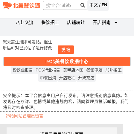
中文 / EN
八卦交流
餐饮招工
店铺转让
开店指南
您无需注册即可发帖，但注
册后可对已发帖子进行修改
发帖
北美餐饮数据中心
餐饮业报告
POS行业报告
美甲店地图
餐馆电脑
加州招工
中餐出海
开店教程
开奶茶店
安全提示：
本平台信息由用户自行发布，请注意辨别信息真伪。如
发现存在
欺诈、色情或其他违规内容
，请向管理员投诉举报，我们
将及时核查处理。
给网站管理员留言