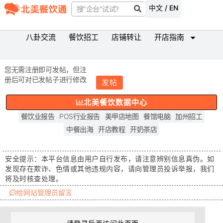
中文 / EN
八卦交流
餐饮招工
店铺转让
开店指南
您无需注册即可发帖，但注
册后可对已发帖子进行修改
发帖
北美餐饮数据中心
餐饮业报告
POS行业报告
美甲店地图
餐馆电脑
加州招工
中餐出海
开店教程
开奶茶店
安全提示：
本平台信息由用户自行发布，请注意辨别信息真伪。如
发现存在
欺诈、色情或其他违规内容
，请向管理员投诉举报，我们
将及时核查处理。
给网站管理员留言