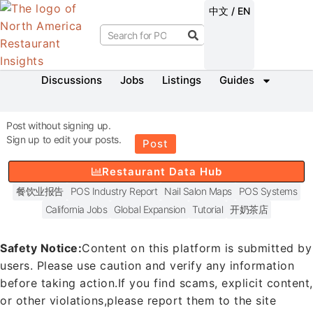
中文 / EN
Discussions
Jobs
Listings
Guides
Post without signing up.
Sign up to edit your posts.
Post
Restaurant Data Hub
餐饮业报告
POS Industry Report
Nail Salon Maps
POS Systems
California Jobs
Global Expansion
Tutorial
开奶茶店
Safety Notice:
Content on this platform is submitted by
users. Please use caution and verify any information
before taking action.
If you find scams, explicit content,
or other violations,
please report them to the site