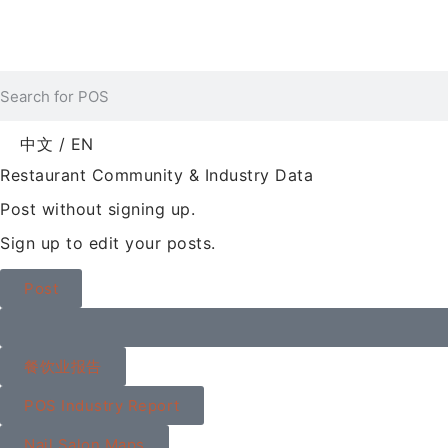
中文 / EN
Restaurant Community & Industry Data
Post without signing up.
Sign up to edit your posts.
Post
餐饮业报告
POS Industry Report
Nail Salon Maps