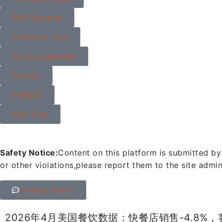
POS Systems
California Jobs
Global Expansion
Tutorial
开奶茶店
Post Free
Safety Notice:
Content on this platform is submitted by
or other violations,
please report them to the site admin
Contact Admin
2026年4月美国餐饮数据：快餐店销售-4.8%，客