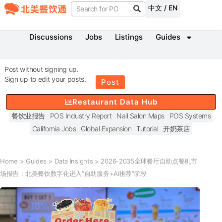
中文 / EN
Discussions
Jobs
Listings
Guides
Post without signing up.
Sign up to edit your posts.
Post
Restaurant Data Hub
餐饮业报告
POS Industry Report
Nail Salon Maps
POS Systems
California Jobs
Global Expansion
Tutorial
开奶茶店
Home
>
Guides
>
Data Insights
>
2026-2035全球餐厅自助点餐机市
场报告：北美餐饮数字化进入“自助服务+AI推荐”阶段