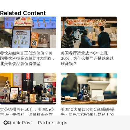
Related Content
餐饮AI如何真正创造价值？美
美国餐厅运营成本6年上涨
国餐饮科技高管总结4大经验，
36%，为什么餐厅还是越来越
北美餐饮品牌值得借鉴
难赚钱？
贡茶德州再开50店：美国奶茶
美国10大餐饮公司CEO薪酬曝
市场远未饱和，增量机会正在
光：星巴克CEO年薪是员工的
向德州转移
1794倍
Quick Post
Partnerships