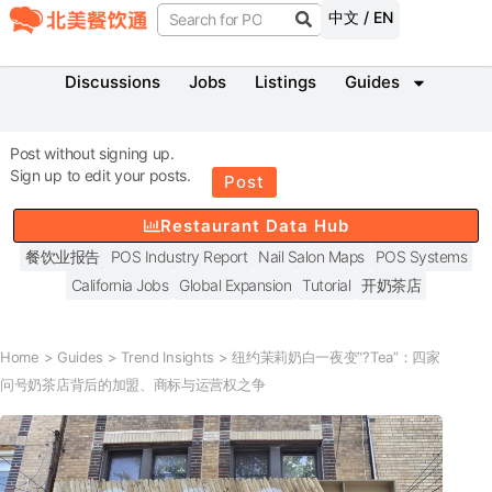
中文 / EN
Discussions
Jobs
Listings
Guides
Post without signing up.
Sign up to edit your posts.
Post
Restaurant Data Hub
餐饮业报告
POS Industry Report
Nail Salon Maps
POS Systems
California Jobs
Global Expansion
Tutorial
开奶茶店
Home
>
Guides
>
Trend Insights
>
纽约茉莉奶白一夜变“?Tea”：四家
问号奶茶店背后的加盟、商标与运营权之争