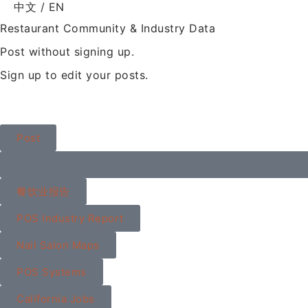
中文 / EN
Restaurant Community & Industry Data
Post without signing up.
Sign up to edit your posts.
Post
餐饮业报告
POS Industry Report
Nail Salon Maps
POS Systems
California Jobs