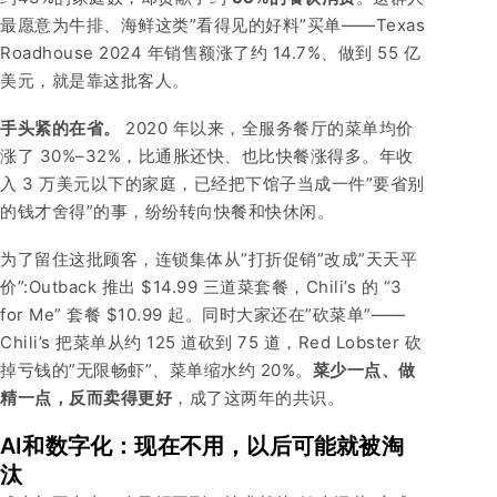
最愿意为牛排、海鲜这类”看得见的好料”买单——Texas
Roadhouse 2024 年销售额涨了约 14.7%、做到 55 亿
美元，就是靠这批客人。
手头紧的在省。
2020 年以来，全服务餐厅的菜单均价
涨了 30%–32%，比通胀还快、也比快餐涨得多。年收
入 3 万美元以下的家庭，已经把下馆子当成一件”要省别
的钱才舍得”的事，纷纷转向快餐和快休闲。
为了留住这批顾客，连锁集体从”打折促销”改成”天天平
价”:Outback 推出 $14.99 三道菜套餐，Chili’s 的 “3
for Me” 套餐 $10.99 起。同时大家还在”砍菜单”——
Chili’s 把菜单从约 125 道砍到 75 道，Red Lobster 砍
掉亏钱的”无限畅虾”、菜单缩水约 20%。
菜少一点、做
精一点，反而卖得更好
，成了这两年的共识。
AI和数字化：现在不用，以后可能就被淘
汰