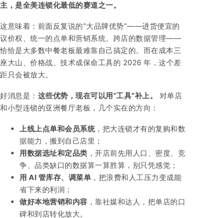
主，是全美连锁化最低的赛道之一。
这意味着：前面反复说的”大品牌优势”——进货便宜的
议价权、统一的点单和营销系统、跨店的数据管理——
恰恰是大多数中餐老板最难靠自己搞定的。而在成本三
座大山、价格战、技术成保命工具的 2026 年，这个差
距只会被放大。
好消息是：
这些优势，现在可以用”工具”补上。
对单店
和小型连锁的亚洲餐厅老板，几个实在的方向：
上线上点单和会员系统
，把大连锁才有的复购和数
据能力，搬到自己店里；
用数据选址和定品类
，开店前先用人口、密度、竞
争、品类缺口的数据算一算胜算，别只凭感觉；
用 AI 管库存、调菜单
，把浪费和人工压力变成能
省下来的利润；
做好本地营销和内容
，靠社媒和达人，把单店的口
碑和到店转化放大。