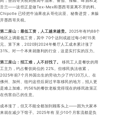
肉；墨西哥关税则推高牛油果、番茄、辣椒、啤酒和龙
舌兰——这些正是做Tex-Mex和墨西哥菜离不开的料。
Chipotle 已经把牛油果改从哥伦比亚、秘鲁进货，来躲
开墨西哥关税。
第二座山：最低工资，人工越来越贵。
2025年有约88个
地区上调最低工资，其中 70个达到或超过每小时15美
元。算下来，2020到2024年餐厅人工成本累计涨了
31%。对一个本来就微利的行业，这是实打实的压力。
第三座山：招工难，人不好找了。
移民工人是餐饮的用
工主力，约占餐饮岗位的 22%。但移民执法收紧，
2025年前7个月外国出生的劳动力少了约120万人。在
佛州、加州、纽约这些后厨过半靠移民的地方，招人更
是难上加难。约56%的餐饮老板觉得现在的移民政策正
在伤害自己的生意。
成本涨了，但又不能全都加到顾客头上——因为大家本
来就在减少下馆子。2025年有 至少10个月客流都是负