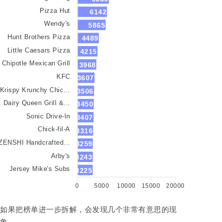
Pizza Hut
6142
Wendy's
5865
Hunt Brothers Pizza
4489
Little Caesars Pizza
4215
Chipotle Mexican Grill
3968
KFC
3607
Krispy Krunchy Chic...
3506
Dairy Queen Grill &...
3450
Sonic Drive-In
3407
Chick-fil-A
3316
ZENSHI Handcrafted...
3259
Arby's
3243
Jersey Mike's Subs
3225
0
5000
10000
15000
20000
如果把榜单进一步拆解，会发现几个非常有意思的现
象。