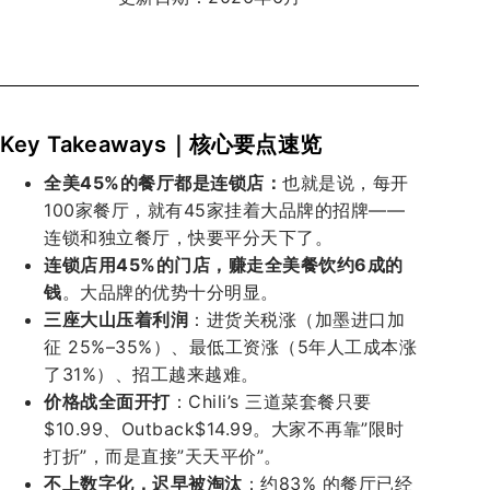
本报告目录
Key Takeaways｜核心要点速览
全美45%的餐厅都是连锁店：
也就是说，每开
100家餐厅，就有45家挂着大品牌的招牌——
连锁和独立餐厅，快要平分天下了。
连锁店用45%的门店，赚走全美餐饮约6成的
钱
。大品牌的优势十分明显。
三座大山压着利润
：进货关税涨（加墨进口加
征 25%–35%）、最低工资涨（5年人工成本涨
了31%）、招工越来越难。
价格战全面开打
：Chili’s 三道菜套餐只要
$10.99、Outback$14.99。大家不再靠”限时
打折”，而是直接”天天平价”。
不上数字化，迟早被淘汰
：约83% 的餐厅已经