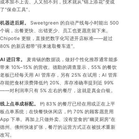
成本加不上去、人又招不到，技术就从”锦上添花”变成
了”保命工具”。
机器进后厨。
Sweetgreen 的自动产线每小时能出 500
个碗，出餐更快、出错更少、员工也更愿意留下来。
Chipotle 更狠，直接把数字化写进开店标准——超过
80% 的新店都带”得来速取餐车道”。
AI 进日常。
麦肯锡的数据说，做好个性化推荐通常能多
带来 10%–15% 的营收。德勤的调查显示，55% 的餐饮
老板已经每天用 AI 管库存，另有 25% 在试用；AI 管库
存能把食材浪费降低约 20%、库存准确率提到近 99%
——对利润率只有 5% 左右的餐厅，这就是真金白银。
线上点单成标配。
约 83% 的餐厅已经在用或正在上平
板点单系统；在快餐快休闲店，约 70% 的顾客愿意用
App 下单。再加上只做外卖、没有堂食的”幽灵厨房”在
德州、佛州快速扩张，餐厅的运营方式正在被技术重新
改写。