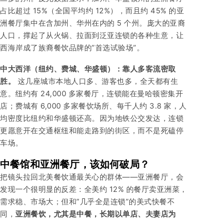
占比超过 15%（全国平均约 12%），而且约 45% 的亚
洲餐厅集中在含加州、华州在内的 5 个州。庞大的亚裔
人口，撑起了从火锅、拉面到泛亚连锁的各种生意，让
西海岸成了族裔餐饮品牌的”首选试验场”。
中大西洋（纽约、费城、华盛顿）：靠人多客流密取
胜。
这几座城市本地人口多、游客也多，全天都有生
意。纽约有 24,000 多家餐厅，连锁能在曼哈顿密集开
店；费城有 6,000 多家餐饮场所、每千人约 3.8 家，人
均密度比纽约和华盛顿还高。因为地铁公交发达，连锁
更愿意开在交通枢纽和能走路到的街区，而不是死磕停
车场。
中餐馆和亚洲餐厅，该如何破局？
把镜头拉回北美餐饮通最关心的群体——亚洲餐厅，会
发现一个很明显的反差：全美约 12% 的餐厅卖亚洲菜，
需求稳、市场大；但和”几乎全是连锁”的美式快餐不
同，
亚洲餐饮，尤其是中餐，长期以单店、夫妻店为