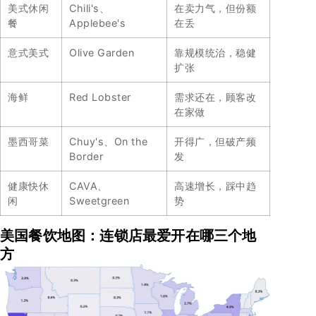
美式休闲
Chili's、
在卖力气，但份额
餐
Applebee's
在丢
意式美式
Olive Garden
靠规模统治，稳健
扩张
海鲜
Red Lobster
需求还在，顾客改
在家做
墨西哥菜
Chuy's、On the
开得广，但破产频
Border
发
健康快休
CAVA、
高速增长，踩中趋
闲
Sweetgreen
势
美国餐饮地图：连锁店最爱开在哪三个地
方