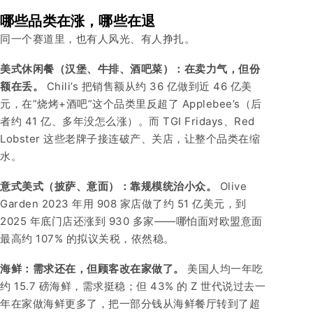
哪些品类在涨，哪些在退
同一个赛道里，也有人风光、有人挣扎。
美式休闲餐（汉堡、牛排、酒吧菜）：在卖力气，但份
额在丢。
Chili’s 把销售额从约 36 亿做到近 46 亿美
元，在”烧烤+酒吧”这个品类里反超了 Applebee’s（后
者约 41 亿、多年没怎么涨）。而 TGI Fridays、Red
Lobster 这些老牌子接连破产、关店，让整个品类在缩
水。
意式美式（披萨、意面）：靠规模统治小众。
Olive
Garden 2023 年用 908 家店做了约 51 亿美元，到
2025 年底门店还涨到 930 多家——哪怕面对欧盟意面
最高约 107% 的拟议关税，依然稳。
海鲜：需求还在，但顾客改在家做了。
美国人均一年吃
约 15.7 磅海鲜，需求挺稳；但 43% 的 Z 世代说过去一
年在家做海鲜更多了，把一部分钱从海鲜餐厅转到了超