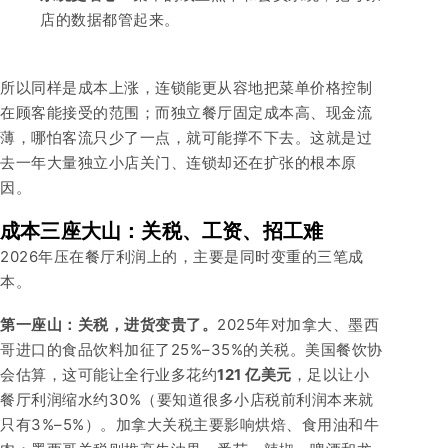
店的数据都管起来。
所以同样是成本上涨，连锁能更从容地把菜单价格控制
在顾客能接受的范围；而独立餐厅固定成本高、现金流
薄，哪怕客流只少了一点，就可能撑不下去。这就是过
去一年大量独立小店关门、连锁却还在扩张的根本原
因。
成本三座大山：关税、工资、招工难
2026年压在餐厅利润上的，主要是同时变重的三笔成
本。
第一座山：关税，进货变贵了。
2025年对加拿大、墨西
哥进口的食品饮料加征了25%–35%的关税。美国餐饮协
会估算，这可能让全行业多花约
121 亿美元
，足以让小
餐厅利润缩水约30%（要知道很多小店税前利润本来就
只有3%–5%）。加拿大关税主要影响烘焙、食用油和牛