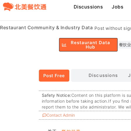
Discussions
Jobs
Restaurant Community & Industry Data
Post without si
Restaurant Data
餐饮业
Hub
Discussions
J
Post Free
Safety Notice:
Content on this platform is s
information before taking action.
If you find
report them to the site administrator. We wi
Contact Admin