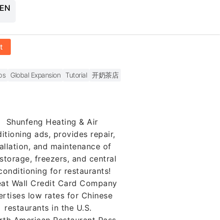
 EN
t
bs
Global Expansion
Tutorial
开奶茶店