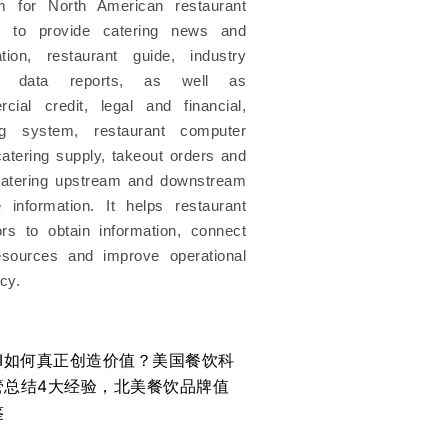
rm for North American restaurant
s to provide catering news and
ation, restaurant guide, industry
s, data reports, as well as
cial credit, legal and financial,
ng system, restaurant computer
atering supply, takeout orders and
catering upstream and downstream
e information. It helps restaurant
ors to obtain information, connect
esources and improve operational
ncy.
AI如何真正创造价值？美国餐饮科
管总结4大经验，北美餐饮品牌值
鉴