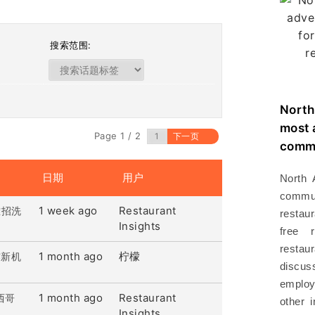
搜索范围:
North
most 
Page 1 / 2
下一页
commu
日期
用户
North 
commu
1 week ago
Restaurant
难招洗
restau
Insights
free 
resta
1 month ago
柠檬
露新机
disc
employ
1 month ago
Restaurant
墨西哥
other 
Insights