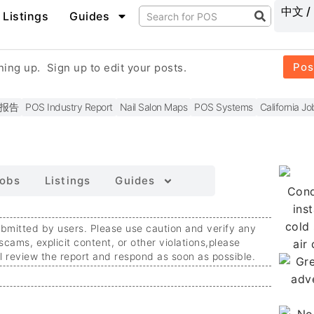
中文 /
Listings
Guides
Pos
gning up.
Sign up to edit your posts.
报告
POS Industry Report
Nail Salon Maps
POS Systems
California Jo
obs
Listings
Guides
ubmitted by users. Please use caution and verify any
 scams, explicit content, or other violations,
please
ll review the report and respond as soon as possible.