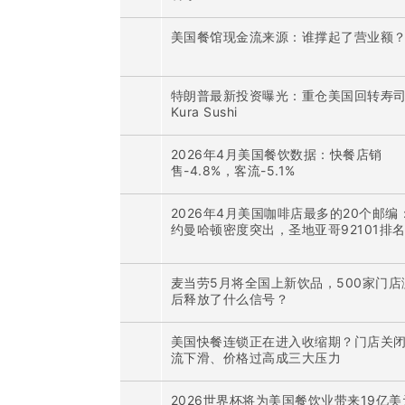
美国餐馆现金流来源：谁撑起了营业额
特朗普最新投资曝光：重仓美国回转寿
Kura Sushi
2026年4月美国餐饮数据：快餐店销
售-4.8%，客流-5.1%
2026年4月美国咖啡店最多的20个邮编
约曼哈顿密度突出，圣地亚哥92101排
麦当劳5月将全国上新饮品，500家门店
后释放了什么信号？
美国快餐连锁正在进入收缩期？门店关
流下滑、价格过高成三大压力
2026世界杯将为美国餐饮业带来19亿美