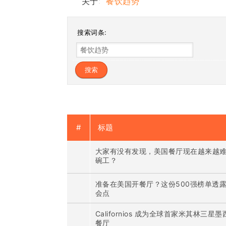
关于:
餐饮趋势
搜索词条:
#
标题
大家有没有发现，美国餐厅现在越来越
碗工？
准备在美国开餐厅？这份500强榜单透
会点
Californios 成为全球首家米其林三星
餐厅