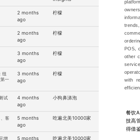
platfo
owner
2 months
柠檬
？
inform
ago
trend
2 months
柠檬
司
commer
ago
orderi
POS, c
3 months
柠檬
other 
ago
servic
operat
3 months
柠檬
：纽
名第一
with r
ago
efficie
4 months
小狗鼻涕泡
测试
ago
餐饮
5 months
吃遍北美10000家
闭、客
技高
ago
得借
5 months
吃遍北美10000家
元增