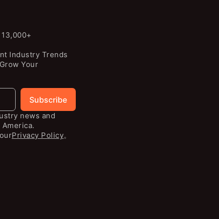
n 13,000+
nt Industry Trends
 Grow Your
Subscribe
dustry news and
 America.
our
Privacy Policy
。