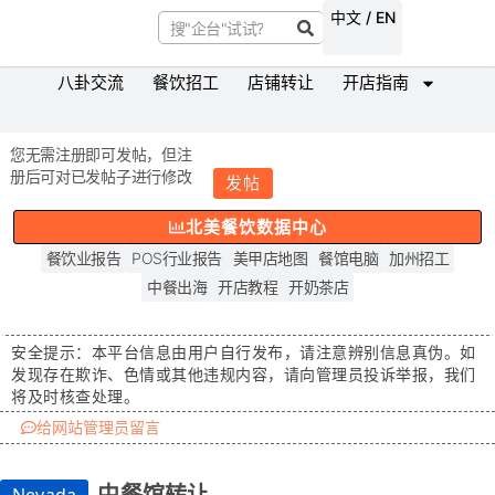
中文 / EN
八卦交流
餐饮招工
店铺转让
开店指南
您无需注册即可发帖，但注
册后可对已发帖子进行修改
发帖
北美餐饮数据中心
餐饮业报告
POS行业报告
美甲店地图
餐馆电脑
加州招工
中餐出海
开店教程
开奶茶店
安全提示：
本平台信息由用户自行发布，请注意辨别信息真伪。如
发现存在
欺诈、色情或其他违规内容
，请向管理员投诉举报，我们
将及时核查处理。
给网站管理员留言