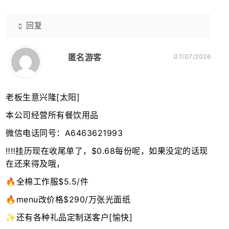
回复
匿名游客
07/07/2026
老板生意兴隆[太阳]
本公司经营所有餐饮用品
微信电话同号：A6463621993
‼️‼️挂历现在收尾单了，$0.68每份呢，如果没定的话现
在还来得及哦，
🔥全棉工作服$5.5/件
🔥menu改价格$290/万张光面纸
✨还有各种礼品定制送客户[愉快]