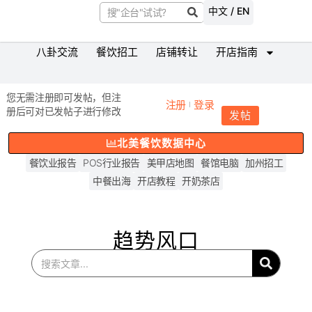
中文 / EN
八卦交流
餐饮招工
店铺转让
开店指南
您无需注册即可发帖，但注
注册
登录
册后可对已发帖子进行修改
发帖
北美餐饮数据中心
餐饮业报告
POS行业报告
美甲店地图
餐馆电脑
加州招工
中餐出海
开店教程
开奶茶店
趋势风口