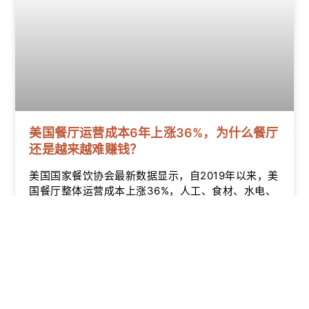
美国餐厅运营成本6年上涨36%，为什么餐厅
还是越来越难赚钱？
美国国家餐饮协会最新数据显示，自2019年以来，美
国餐厅整体运营成本上涨36%，人工、食材、水电、
信用卡手续费全面攀升。为什么菜单价格涨了，餐厅
却依然难赚钱？本文结合最新行业数据，解析美国餐
饮行业利润压力，并为北美餐饮经营者和出海品牌提
供经营思路。
北美餐饮通 • Insights
08/02/2026