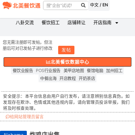
中文 / EN
八卦交流
餐饮招工
店铺转让
开店指南
您无需注册即可发帖，但注
册后可对已发帖子进行修改
发帖
北美餐饮数据中心
餐饮业报告
POS行业报告
美甲店地图
餐馆电脑
加州招工
中餐出海
开店教程
开奶茶店
安全提示：
本平台信息由用户自行发布，请注意辨别信息真伪。如
发现存在
欺诈、色情或其他违规内容
，请向管理员投诉举报，我们
将及时核查处理。
给网站管理员留言