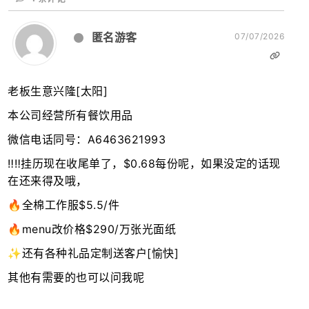
匿名游客
07/07/2026
老板生意兴隆[太阳]
本公司经营所有餐饮用品
微信电话同号：A6463621993
‼️‼️挂历现在收尾单了，$0.68每份呢，如果没定的话现
在还来得及哦，
🔥全棉工作服$5.5/件
🔥menu改价格$290/万张光面纸
✨还有各种礼品定制送客户[愉快]
其他有需要的也可以问我呢