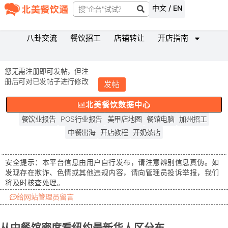
中文 / EN
八卦交流
餐饮招工
店铺转让
开店指南
您无需注册即可发帖，但注
册后可对已发帖子进行修改
发帖
北美餐饮数据中心
餐饮业报告
POS行业报告
美甲店地图
餐馆电脑
加州招工
中餐出海
开店教程
开奶茶店
安全提示：
本平台信息由用户自行发布，请注意辨别信息真伪。如
发现存在
欺诈、色情或其他违规内容
，请向管理员投诉举报，我们
将及时核查处理。
给网站管理员留言