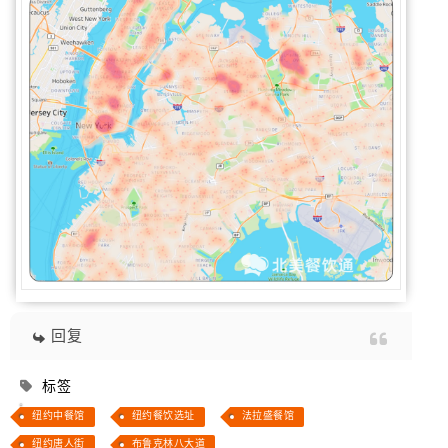
回复
标签
纽约中餐馆
纽约餐饮选址
法拉盛餐馆
纽约唐人街
布鲁克林八大道