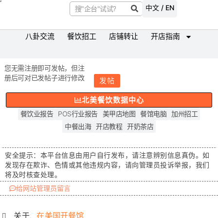
中文 / EN
八卦交流
餐饮招工
店铺转让
开店指南
您无需注册即可发帖，但注
册后可对已发帖子进行修改
发帖
北美餐饮数据中心
餐饮业报告
POS行业报告
美甲店地图
餐馆电脑
加州招工
中餐出海
开店教程
开奶茶店
安全提示：
本平台信息由用户自行发布，请注意辨别信息真伪。如
发现存在
欺诈、色情或其他违规内容
，请向管理员投诉举报，我们
将及时核查处理。
给网站管理员留言
关于:
在美国开餐馆