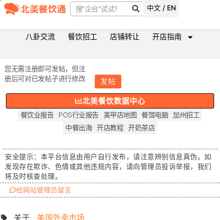
中文 / EN
八卦交流
餐饮招工
店铺转让
开店指南
您无需注册即可发帖，但注
册后可对已发帖子进行修改
发帖
北美餐饮数据中心
餐饮业报告
POS行业报告
美甲店地图
餐馆电脑
加州招工
中餐出海
开店教程
开奶茶店
安全提示：
本平台信息由用户自行发布，请注意辨别信息真伪。如
发现存在
欺诈、色情或其他违规内容
，请向管理员投诉举报，我们
将及时核查处理。
给网站管理员留言
关于:
美国外卖市场