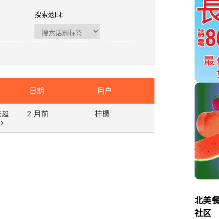
搜索范围:
日期
用户
2 月前
柠檬
张趋
北美
社区