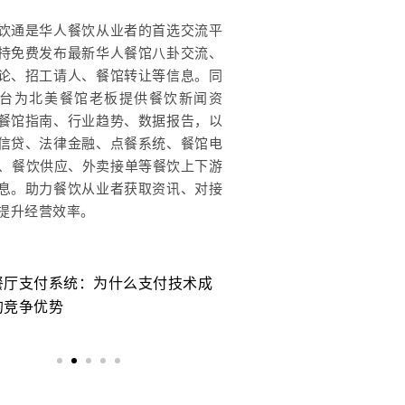
饮通是华人餐饮从业者的首选交流平
持免费发布最新华人餐馆八卦交流、
论、招工请人、餐馆转让等信息。同
台为北美餐馆老板提供餐饮新闻资
餐馆指南、行业趋势、数据报告，以
信贷、法律金融、点餐系统、餐馆电
OS、餐饮供应、外卖接单等餐饮上下游
息。助力餐饮从业者获取资讯、对接
提升经营效率。
餐厅支付系统：为什么支付技术成
美国餐厅运营成本6年上
的竞争优势
么餐厅还是越来越难赚