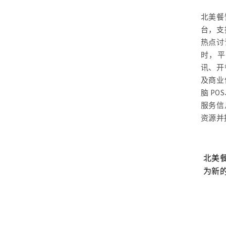
北美餐
台，支
热点讨
时，平
讯、开
及商业
脑 P
服务信
资源并
工？餐
餐饮AI如何真正创造价值？美国餐饮科
北美
技高管总结4大经验，北美餐饮品牌值
为新
得借鉴