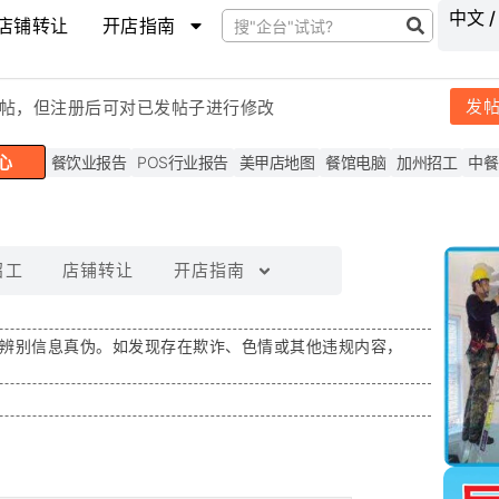
中文 /
店铺转让
开店指南
发
帖，但注
册后可对已发帖子进行修改
心
餐饮业报告
POS行业报告
美甲店地图
餐馆电脑
加州招工
中餐
招工
店铺转让
开店指南
辨别信息真伪。如发现存在
欺诈、色情或其他违规内容
，