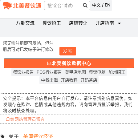
中文 / EN
八卦交流
餐饮招工
店铺转让
开店指南
您无需注册即可发帖，但注
册后可对已发帖子进行修改
发帖
北美餐饮数据中心
餐饮业报告
POS行业报告
美甲店地图
餐馆电脑
加州招工
中餐出海
开店教程
开奶茶店
安全提示：
本平台信息由用户自行发布，请注意辨别信息真伪。如
发现存在
欺诈、色情或其他违规内容
，请向管理员投诉举报，我们
将及时核查处理。
给网站管理员留言
关于:
美国餐饮经济