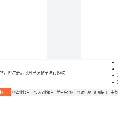
帖，但注
册后可对已发帖子进行修改
心
餐饮业报告
POS行业报告
美甲店地图
餐馆电脑
加州招工
中餐