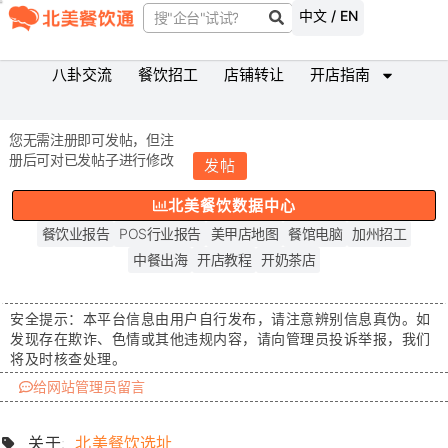
中文 / EN
八卦交流
餐饮招工
店铺转让
开店指南
您无需注册即可发帖，但注
册后可对已发帖子进行修改
发帖
北美餐饮数据中心
餐饮业报告
POS行业报告
美甲店地图
餐馆电脑
加州招工
中餐出海
开店教程
开奶茶店
安全提示：
本平台信息由用户自行发布，请注意辨别信息真伪。如
发现存在
欺诈、色情或其他违规内容
，请向管理员投诉举报，我们
将及时核查处理。
给网站管理员留言
关于:
北美餐饮选址