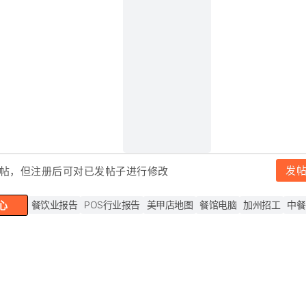
发
帖，但注
册后可对已发帖子进行修改
心
餐饮业报告
POS行业报告
美甲店地图
餐馆电脑
加州招工
中餐