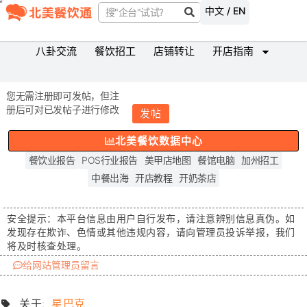
中文 / EN
八卦交流
餐饮招工
店铺转让
开店指南
您无需注册即可发帖，但注
册后可对已发帖子进行修改
发帖
北美餐饮数据中心
餐饮业报告
POS行业报告
美甲店地图
餐馆电脑
加州招工
中餐出海
开店教程
开奶茶店
安全提示：
本平台信息由用户自行发布，请注意辨别信息真伪。如
发现存在
欺诈、色情或其他违规内容
，请向管理员投诉举报，我们
将及时核查处理。
给网站管理员留言
关于:
星巴克