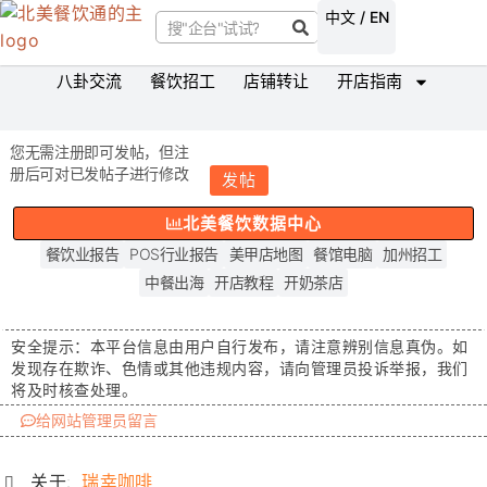
中文 / EN
八卦交流
餐饮招工
店铺转让
开店指南
您无需注册即可发帖，但注
册后可对已发帖子进行修改
发帖
北美餐饮数据中心
餐饮业报告
POS行业报告
美甲店地图
餐馆电脑
加州招工
中餐出海
开店教程
开奶茶店
安全提示：
本平台信息由用户自行发布，请注意辨别信息真伪。如
发现存在
欺诈、色情或其他违规内容
，请向管理员投诉举报，我们
将及时核查处理。
给网站管理员留言
关于:
瑞幸咖啡