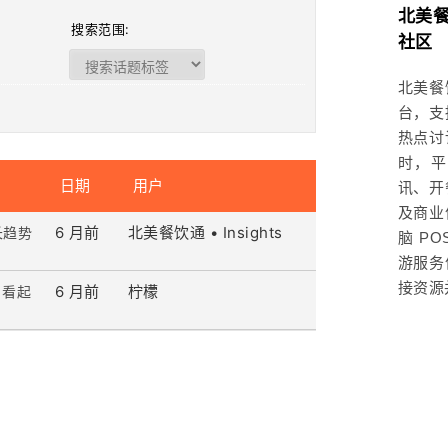
北美
搜索范围:
社区
北美餐
台，支
热点讨
时，平
日期
用户
讯、开
及商业
6 月前
北美餐饮通 • Insights
长趋势
脑 P
游服务
接资源
6 月前
柠檬
，看起