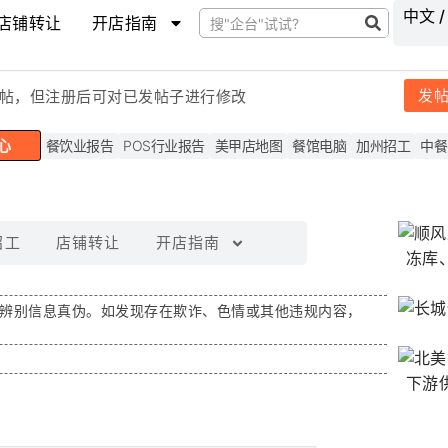
中文 /
店铺转让
开店指南
发
帖，但注
册后可对已发帖子进行修改
心
餐饮业报告
POS行业报告
美甲店地图
餐馆电脑
加州招工
中餐
招工
店铺转让
开店指南
辨别信息真伪。如发现存在
欺诈、色情或其他违规内容
，