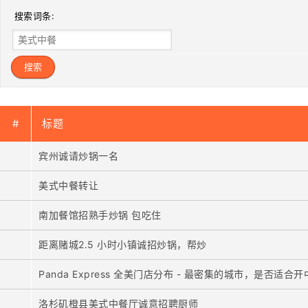
搜索词条:
#
标题
宾州诚请炒锅一名
美式中餐转让
南加餐馆招熟手炒锅 包吃住
距离赌城2.5 小时小镇诚招炒锅，帮炒
Panda Express 全美门店分布 - 最密集的城市，是否
洛杉矶橙县美式中餐厅诚意招聘厨师