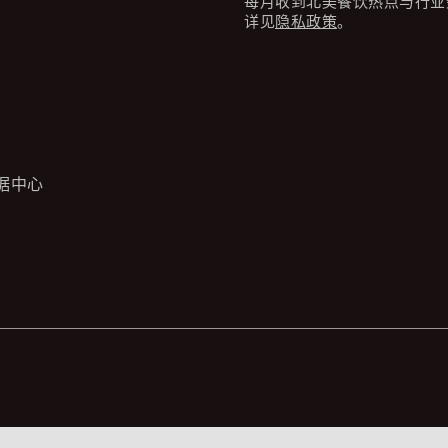
每月收到北美餐饮热点与行业
详见
隐私政策
。
据中心