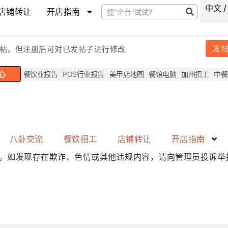
中文 /
店铺转让
开店指南
发
帖，但注
册后可对已发帖子进行修改
心
餐饮业报告
POS行业报告
美甲店地图
餐馆电脑
加州招工
中餐
八卦交流
餐饮招工
店铺转让
开店指南
。如发现存在
欺诈、色情或其他违规内容
，请向管理员投诉举