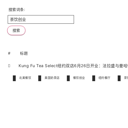
搜索词条:
#
标题
Kung Fu Tea Select纽约双店6月26日开业：法拉
北美餐饮
美国奶茶店
餐饮创业
纽约餐厅
茶