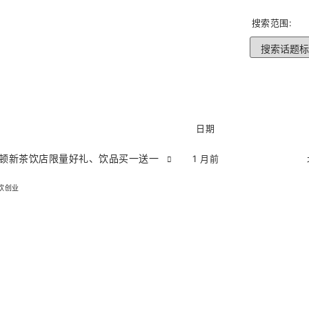
搜索范围:
日期
盛与曼哈顿新茶饮店限量好礼、饮品买一送一
1 月前
饮创业