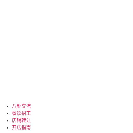
跳
到
内
容
八卦交流
餐饮招工
店铺转让
开店指南