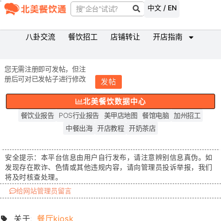
中文 / EN
八卦交流
餐饮招工
店铺转让
开店指南
您无需注册即可发帖，但注
册后可对已发帖子进行修改
发帖
北美餐饮数据中心
餐饮业报告
POS行业报告
美甲店地图
餐馆电脑
加州招工
中餐出海
开店教程
开奶茶店
安全提示：
本平台信息由用户自行发布，请注意辨别信息真伪。如
发现存在
欺诈、色情或其他违规内容
，请向管理员投诉举报，我们
将及时核查处理。
给网站管理员留言
关于:
餐厅kiosk