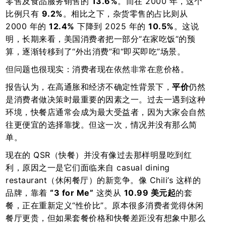
零售及食品服务销售的
13.6%
。而在 2000 年，这个
比例只有
9.2%
。相比之下，杂货零售的占比则从
2000 年的
12.4%
下降到 2025 年的
10.5%
。这说
明，长期来看，美国消费者把一部分“在家吃饭”的预
算，逐渐转移到了“外出消费”和“即买即吃”场景。
但问题也很现实：消费者现在依然非常在意价格。
报告认为，在高通胀和经济不确定性背景下，
平价
仍然
是消费者做决策时最重要的因素之一。过去一遇到这种
环境，快餐店通常会成为最大受益者，因为大家会自然
往更便宜的选择靠拢。但这一次，情况并没有那么简
单。
现在的 QSR（快餐）并没有像过去那样明显吃到红
利，原因之一是它们面临来自 casual dining
restaurant（休闲餐厅）的新竞争。像 Chili’s 这样的
品牌，靠着
“3 for Me”
这类从
10.99 美元起
的套
餐，正在重新定义“性价比”。原本很多消费者觉得休闲
餐厅更贵，但如果套餐价格和快餐差距没有想象中那么