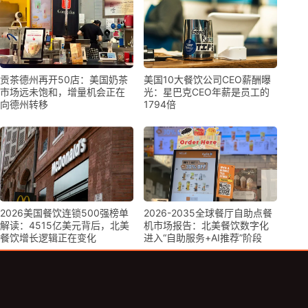
贡茶德州再开50店：美国奶茶
美国10大餐饮公司CEO薪酬曝
市场远未饱和，增量机会正在
光：星巴克CEO年薪是员工的
向德州转移
1794倍
2026美国餐饮连锁500强榜单
2026-2035全球餐厅自助点餐
解读：4515亿美元背后，北美
机市场报告：北美餐饮数字化
餐饮增长逻辑正在变化
进入“自助服务+AI推荐”阶段