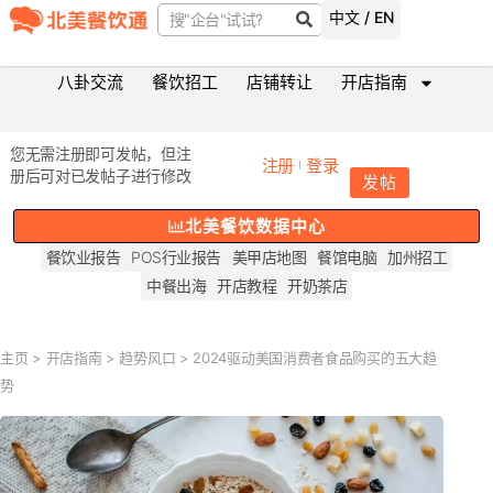
中文 / EN
八卦交流
餐饮招工
店铺转让
开店指南
您无需注册即可发帖，但注
注册
登录
册后可对已发帖子进行修改
发帖
北美餐饮数据中心
餐饮业报告
POS行业报告
美甲店地图
餐馆电脑
加州招工
中餐出海
开店教程
开奶茶店
主页
>
开店指南
>
趋势风口
>
2024驱动美国消费者食品购买的五大趋
势