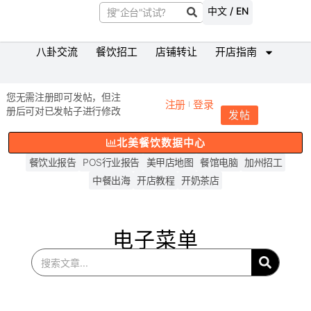
中文 / EN
八卦交流
餐饮招工
店铺转让
开店指南
您无需注册即可发帖，但注
注册
登录
册后可对已发帖子进行修改
发帖
北美餐饮数据中心
餐饮业报告
POS行业报告
美甲店地图
餐馆电脑
加州招工
中餐出海
开店教程
开奶茶店
电子菜单