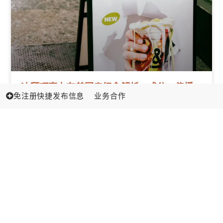
迪拜巧克力在美国走红全解析：成分、传播
免注册快捷发布信息
业务合作
路径与餐饮门店变现指南
解读迪拜巧克力在美国爆红的来龙去脉，口味、品牌
跟进与门店变现策略，一文看懂。
北美餐饮通 • Insights
09/21/2025