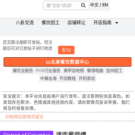
中文 / EN
八卦交流
餐饮招工
店铺转让
开店指南
您无需注册即可发帖，但注
册后可对已发帖子进行修改
发帖
北美餐饮数据中心
餐饮业报告
POS行业报告
美甲店地图
餐馆电脑
加州招工
中餐出海
开店教程
开奶茶店
安全提示：
本平台信息由用户自行发布，请注意辨别信息真伪。如
发现存在
欺诈、色情或其他违规内容
，请向管理员投诉举报，我们
将及时核查处理。
给网站管理员留言