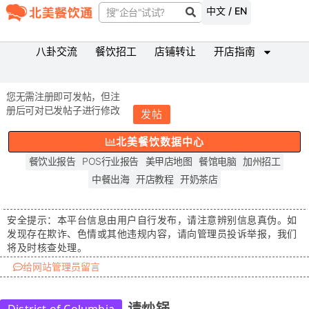
中文 / EN
八卦交流
餐饮招工
店铺转让
开店指南
您无需注册即可发帖，但注
册后可对已发帖子进行修改
发帖
北美餐饮数据中心
餐饮业报告
POS行业报告
美甲店地图
餐馆电脑
加州招工
中餐出海
开店教程
开奶茶店
安全提示：
本平台信息由用户自行发布，请注意辨别信息真伪。如
发现存在
欺诈、色情或其他违规内容
，请向管理员投诉举报，我们
将及时核查处理。
给网站管理员留言