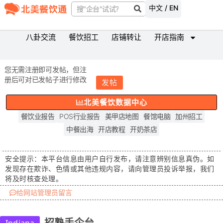
中文 / EN
八卦交流
餐饮招工
店铺转让
开店指南
您无需注册即可发帖，但注
册后可对已发帖子进行修改
发帖
北美餐饮数据中心
餐饮业报告
POS行业报告
美甲店地图
餐馆电脑
加州招工
中餐出海
开店教程
开奶茶店
安全提示：
本平台信息由用户自行发布，请注意辨别信息真伪。如
发现存在
欺诈、色情或其他违规内容
，请向管理员投诉举报，我们
将及时核查处理。
给网站管理员留言