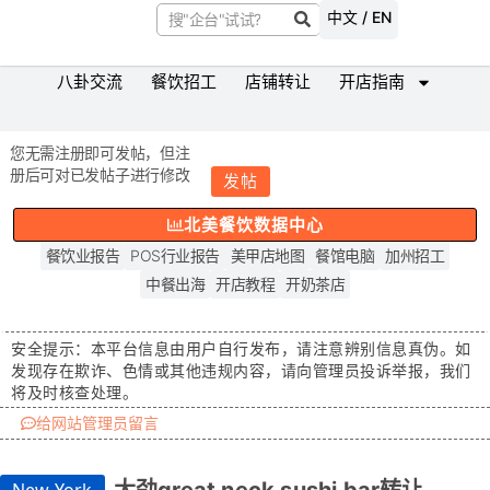
中文 / EN
八卦交流
餐饮招工
店铺转让
开店指南
您无需注册即可发帖，但注
册后可对已发帖子进行修改
发帖
北美餐饮数据中心
餐饮业报告
POS行业报告
美甲店地图
餐馆电脑
加州招工
中餐出海
开店教程
开奶茶店
安全提示：
本平台信息由用户自行发布，请注意辨别信息真伪。如
发现存在
欺诈、色情或其他违规内容
，请向管理员投诉举报，我们
将及时核查处理。
给网站管理员留言