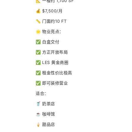
📐 一楼约 1,100 SF
💰 $7,500/月
📏 门面约10 FT
🌟 物业亮点：
✅ 白盒交付
✅ 方正开放布局
✅ LES 黄金商圈
✅ 租金性价比极高
✅ 即可装修营业
适合：
🥤 奶茶店
☕ 咖啡馆
🍦 甜品店