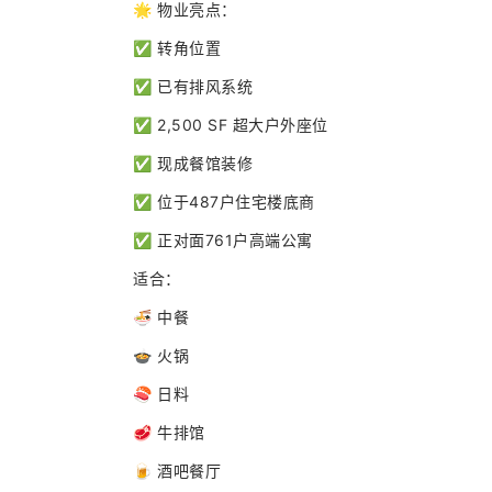
🌟 物业亮点：
✅ 转角位置
✅ 已有排风系统
✅ 2,500 SF 超大户外座位
✅ 现成餐馆装修
✅ 位于487户住宅楼底商
✅ 正对面761户高端公寓
适合：
🍜 中餐
🍲 火锅
🍣 日料
🥩 牛排馆
🍺 酒吧餐厅