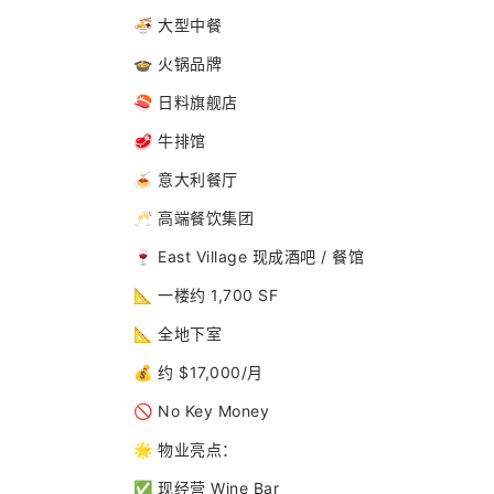
🍜 大型中餐
🍲 火锅品牌
🍣 日料旗舰店
🥩 牛排馆
🍝 意大利餐厅
🥂 高端餐饮集团
🍷 East Village 现成酒吧 / 餐馆
📐 一楼约 1,700 SF
📐 全地下室
💰 约 $17,000/月
🚫 No Key Money
🌟 物业亮点：
✅ 现经营 Wine Bar