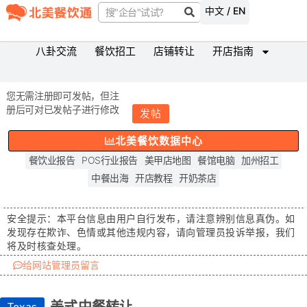
中文 / EN
八卦交流
餐饮招工
店铺转让
开店指南
您无需注册即可发帖，但注
册后可对已发帖子进行修改
发帖
北美餐饮数据中心
餐饮业报告
POS行业报告
美甲店地图
餐馆电脑
加州招工
中餐出海
开店教程
开奶茶店
安全提示：
本平台信息由用户自行发布，请注意辨别信息真伪。如
发现存在
欺诈、色情或其他违规内容
，请向管理员投诉举报，我们
将及时核查处理。
给网站管理员留言