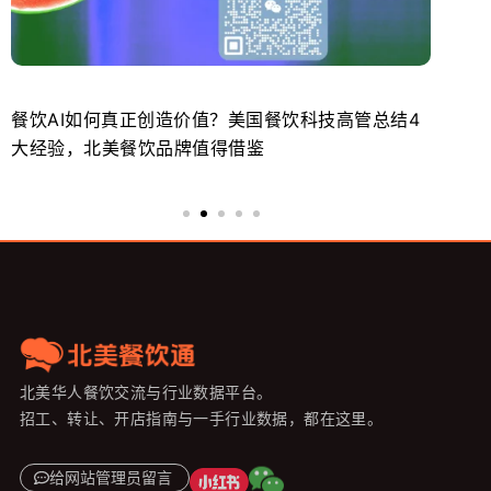
餐饮AI如何真正创造价值？美国餐饮科技高管总结4
北
大经验，北美餐饮品牌值得借鉴
势
北美华人餐饮交流与行业数据平台。
招工、转让、开店指南与一手行业数据，都在这里。
给网站管理员留言