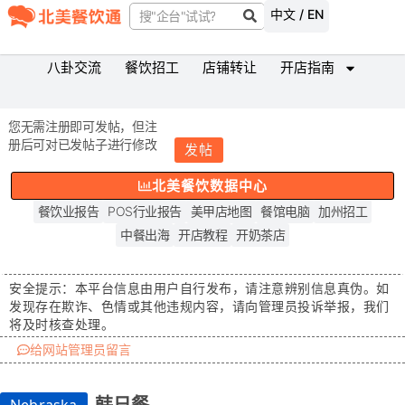
中文 / EN
八卦交流
餐饮招工
店铺转让
开店指南
您无需注册即可发帖，但注
册后可对已发帖子进行修改
发帖
北美餐饮数据中心
餐饮业报告
POS行业报告
美甲店地图
餐馆电脑
加州招工
中餐出海
开店教程
开奶茶店
安全提示：
本平台信息由用户自行发布，请注意辨别信息真伪。如
发现存在
欺诈、色情或其他违规内容
，请向管理员投诉举报，我们
将及时核查处理。
给网站管理员留言