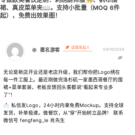
专做欧美餐饮定制：刺绣厨师服👨‍🍳、帆布围
裙、真皮菜单夹📖。支持小批量（MOQ 6件
起），免费出效果图！
话题发起人
匿名游客
06/16/2026
无论是新店开业还是老店升级，我们帮你把Logo绣在
每一件工服上。最近刚做完洛杉矶一家墨西哥餐厅的围
裙+菜单套装，老板反馈回头客都说“看起来专业多
了”！
📩 私信发Logo，24小时内拿免费Mockup。支持全球
发货，补单极速。做餐饮，从“穿”开始树立品牌！ 联系
微信号 fengfeng_le 肖先生