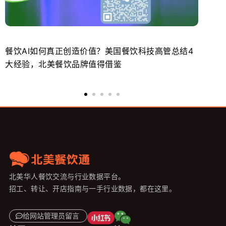
餐饮AI如何真正创造价值？美国餐饮科技高管总结4
北
大经验，北美餐饮品牌值得借鉴
势
北美华人餐饮交流与行业数据平台。
招工、转让、开店指南与一手行业数据，都在这里。
给网站管理员留言