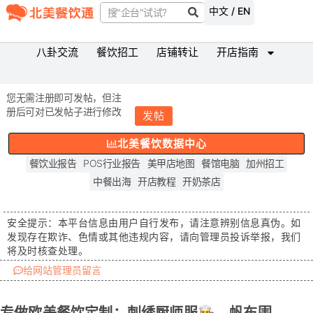
中文 / EN
八卦交流
餐饮招工
店铺转让
开店指南
您无需注册即可发帖，但注
册后可对已发帖子进行修改
发帖
北美餐饮数据中心
餐饮业报告
POS行业报告
美甲店地图
餐馆电脑
加州招工
中餐出海
开店教程
开奶茶店
安全提示：
本平台信息由用户自行发布，请注意辨别信息真伪。如
发现存在
欺诈、色情或其他违规内容
，请向管理员投诉举报，我们
将及时核查处理。
给网站管理员留言